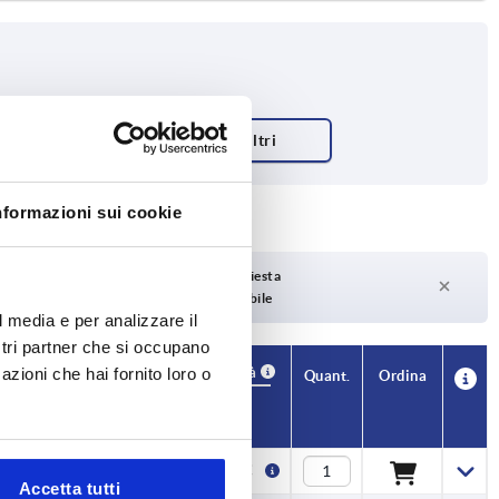
corpo base
nformazioni sui cookie
aco
Tempi di consegna su richiesta
Attualmente non disponibile
l media e per analizzare il
ostri partner che si occupano
Disponibilità
azioni che hai fornito loro o
CAD
Quant.
Ordina
T
Prezzo
6
5,69 €
Accetta tutti