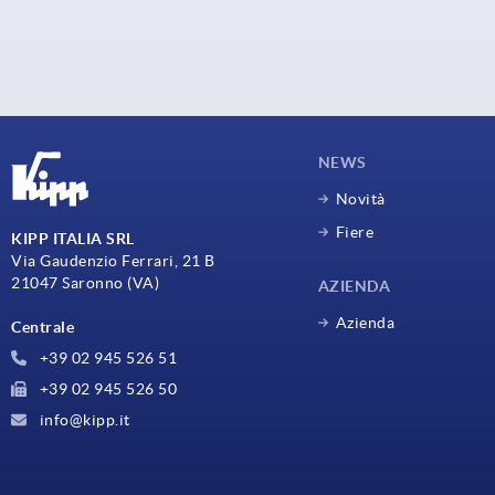
NEWS
Novità
Fiere
KIPP ITALIA SRL
Via Gaudenzio Ferrari, 21 B
21047 Saronno (VA)
AZIENDA
Azienda
Centrale
+39 02 945 526 51
+39 02 945 526 50
info@kipp.it