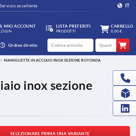
IT
Servizio eccellente
IL MIO ACCOUNT
LISTA PREFERITI
CARRELLO
LOGIN
PRODOTTI
0,00 €
productCode
qty
Ordine diretto
MANIGLIETTE IN ACCIAIO INOX SEZIONE ROTONDA
iaio inox sezione
SELEZIONARE PRIMA UNA VARIANTE