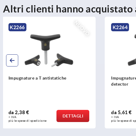
Altri clienti hanno acquistato
NUOVO
K2264
K2265
Impugnature a T rilevabili al metal
Impugnature
detector
da
5,61 €
da
5,09 €
DETTAGLI
+ IVA
+ IVA
più le spese di spedizione
più le spese di 