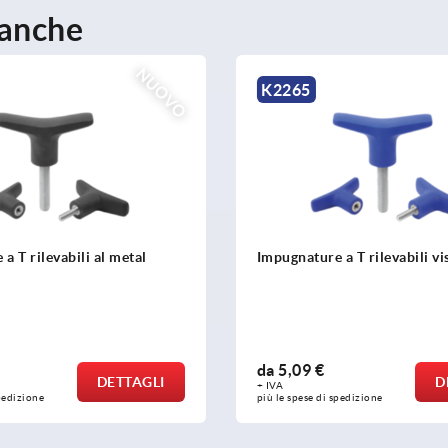
 anche
NUOVO
K2267
 a T rilevabili visivamente
Impugnature a T antibatteri
da
2,68 €
DETTAGLI
D
+ IVA
spedizione
più le spese di spedizione