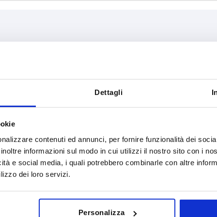
Capacità di carico N
Superficie 
500
lucidata
Dettagli
I
INGRANDISCI LA TABELLA
sabbiato op
 al giorno a intervalli regolari. Nell’ultima fase
1 - 3 giorni
ookie
omunicata la data di spedizione confermata.
4-20 giorni
nalizzare contenuti ed annunci, per fornire funzionalità dei socia
inoltre informazioni sul modo in cui utilizzi il nostro sito con i n
icità e social media, i quali potrebbero combinarle con altre inform
ità di carico N
Superficie corpo base
B
H
lizzo dei loro servizi.
500
lucidata
5
24
Personalizza