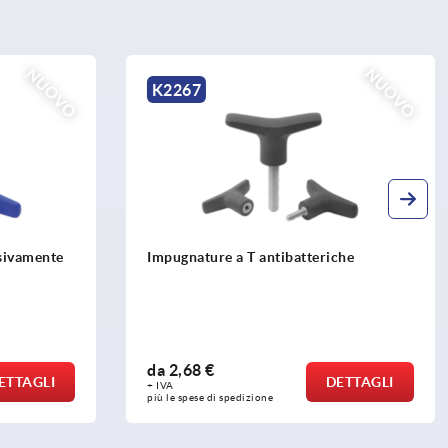
NUOVO
K0204
che
Maniglie a staffa in alluminio ovali con
foro esterno
da
9,14 €
ETTAGLI
DETTAGLI
+ IVA
più le spese di spedizione