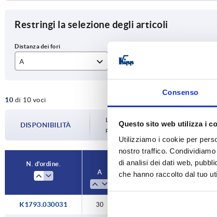
Restringi la selezione degli articoli
A
D
L
30
M3
35
Consenso
10
di 10 voci
40
M4
38
M5
45
La disponibilità viene aggiornata più volte
Questo sito web utilizza i c
DISPONIBILITÀ
prima di completare l’ordine, vi verrà c
Utilizziamo i cookie per perso
48
nostro traffico. Condividiamo 
50
di analisi dei dati web, pubbl
N. d’ordine.
A
D
L
Capac
che hanno raccolto dal tuo uti
K1793.030031
30
M3
35