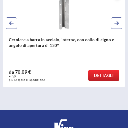
no e
Dadi zigrinati alti in acciaio e acciaio inox DIN 46
da
0,43 €
GLI
DETT
+ IVA
più le spese di spedizione