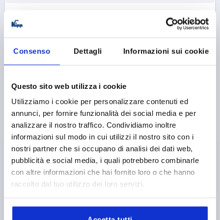
K0139
Consenso
Dettagli
Informazioni sui cookie
Questo sito web utilizza i cookie
Utilizziamo i cookie per personalizzare contenuti ed
DADO ZIGRINATO CON FUNZIONE DI SERRAGGIO
M12, D1=40, H=24, ACCIAIO DA BONIFICA BRUNITO
annunci, per fornire funzionalità dei social media e per
analizzare il nostro traffico. Condividiamo inoltre
FILETTATURA=M12
DIAMETRO ESTERNO=40
informazioni sul modo in cui utilizzi il nostro sito con i
MATERIALE CORPO BASE=ACCIAIO DA BONIFICA
nostri partner che si occupano di analisi dei dati web,
D3=32
D4=12,7
ALTEZZA=24
K=16
pubblicità e social media, i quali potrebbero combinarle
Numero d’ordine:
K0139.12
con altre informazioni che hai fornito loro o che hanno
raccolto dal tuo utilizzo dei loro servizi.
8,93 €
DETTAGLI
+ IVA
più le spese di spedizione
Accetta tutti