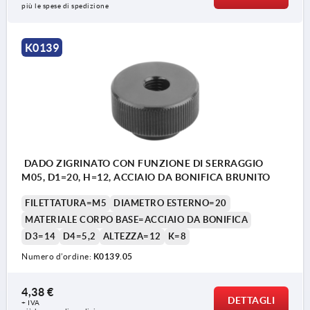
più le spese di spedizione
X: Il gambo filettato dovrebbe essere di alcuni
mm più lungo dell'altezza ”H”
K0139
DADO ZIGRINATO CON FUNZIONE DI SERRAGGIO
M05, D1=20, H=12, ACCIAIO DA BONIFICA BRUNITO
FILETTATURA=M5
DIAMETRO ESTERNO=20
MATERIALE CORPO BASE=ACCIAIO DA BONIFICA
D3=14
D4=5,2
ALTEZZA=12
K=8
Numero d’ordine:
K0139.05
4,38 €
DETTAGLI
+ IVA