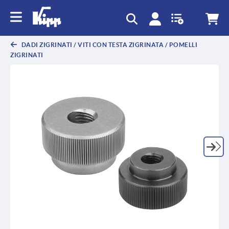
text.skipToContent
text.skipToNavigation
DADI ZIGRINATI / VITI CON TESTA ZIGRINATA / POMELLI
ZIGRINATI