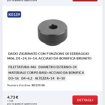
più le spese di spedizione
K0139
DADO ZIGRINATO CON FUNZIONE DI SERRAGGIO
M06, D1=24, H=14, ACCIAIO DA BONIFICA BRUNITO
FILETTATURA=M6
DIAMETRO ESTERNO=24
MATERIALE CORPO BASE=ACCIAIO DA BONIFICA
D3=16
D4=6,2
ALTEZZA=14
K=10
Numero d’ordine:
K0139.06
4,73 €
DETTAGLI
+ IVA
più le spese di spedizione