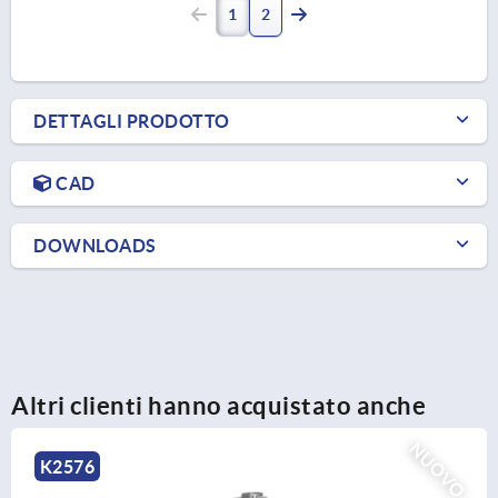
1
2
DETTAGLI PRODOTTO
CAD
DOWNLOADS
Altri clienti hanno acquistato anche
NUOVO
K0143