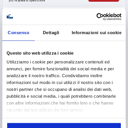
più le spese di spedizione
K0144
Consenso
Dettagli
Informazioni sui cookie
Questo sito web utilizza i cookie
Utilizziamo i cookie per personalizzare contenuti ed
DADO ZIGRINATO PIATTO D=M12 D1=36 H=10,
annunci, per fornire funzionalità dei social media e per
ACCIAIO AUTOM. BRUNITO
analizzare il nostro traffico. Condividiamo inoltre
FILETTATURA=M12
DIAMETRO ESTERNO=36
informazioni sul modo in cui utilizzi il nostro sito con i
MATERIALE CORPO BASE=ACCIAIO AUTOMATICO
nostri partner che si occupano di analisi dei dati web,
D3=20
ALTEZZA=10
K=8
pubblicità e social media, i quali potrebbero combinarle
con altre informazioni che hai fornito loro o che hanno
Numero d’ordine:
K0144.12
raccolto dal tuo utilizzo dei loro servizi.
1,87 €
DETTAGLI
+ IVA
più le spese di spedizione