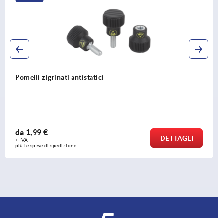
Dadi zigrinati in plastica antistatica
da
3,07 €
DETTAGLI
+ IVA
più le spese di spedizione