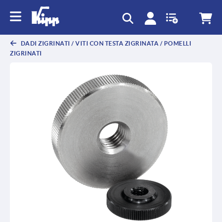
text.skipToContent
text.skipToNavigation
DADI ZIGRINATI / VITI CON TESTA ZIGRINATA / POMELLI
ZIGRINATI