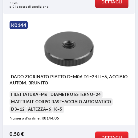
DETTAGLI
+ IVA
più le spese di spedizione
K0144
DADO ZIGRINATO PIATTO D=M06 D1=24 H=6, ACCIAIO
AUTOM. BRUNITO
FILETTATURA=M6
DIAMETRO ESTERNO=24
MATERIALE CORPO BASE=ACCIAIO AUTOMATICO
D3=12
ALTEZZA=6
K=5
Numero d’ordine:
K0144.06
0,58 €
DETTAGLI