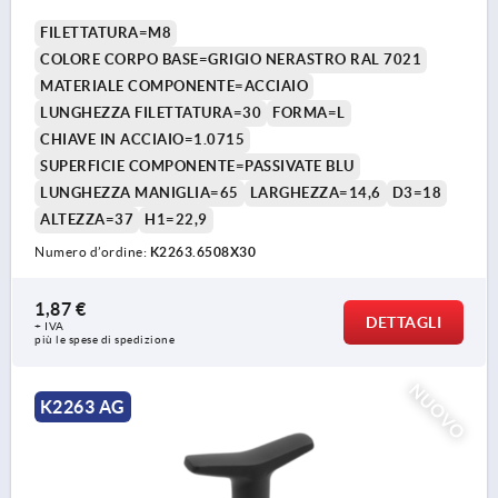
COMP:ACCIAIO
FILETTATURA=M8
COLORE CORPO BASE=GRIGIO NERASTRO RAL 7021
MATERIALE COMPONENTE=ACCIAIO
LUNGHEZZA FILETTATURA=30
FORMA=L
CHIAVE IN ACCIAIO=1.0715
SUPERFICIE COMPONENTE=PASSIVATE BLU
LUNGHEZZA MANIGLIA=65
LARGHEZZA=14,6
D3=18
ALTEZZA=37
H1=22,9
Numero d’ordine:
K2263.6508X30
1,87 €
DETTAGLI
+ IVA
più le spese di spedizione
NUOVO
K2263 AG