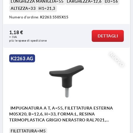
LUNGHEZZA MANIGLIA=55
LARGHEZZA=12,6
D3=16
ALTEZZA=33
H1=21,3
Numero d’ordine:
K2263.5505X15
1,18 €
DETTAGLI
+ IVA
più le spese di spedizione
NUOVO
K2263 AG
IMPUGNATURA A T, A=55, FILETTATURA ESTERNA
M05X20, B=12,6, H=33, FORMA:L, RESINA
TERMOPLASTICA GRIGIO NERASTRO RAL7021,
COMP:ACCIAIO
FILETTATURA=M5