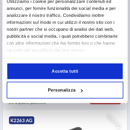
IMPUGNATURA A T, A=65, FILETTATURA ESTERNA
Utilizziamo i cookie per personalizzare contenuti ed
M06X40, B=14,6, H=37, FORMA:L, RESINA
annunci, per fornire funzionalità dei social media e per
TERMOPLASTICA GRIGIO NERASTRO RAL7021,
analizzare il nostro traffico. Condividiamo inoltre
COMP:ACCIAIO
informazioni sul modo in cui utilizzi il nostro sito con i
FILETTATURA=M6
nostri partner che si occupano di analisi dei dati web,
COLORE CORPO BASE=GRIGIO NERASTRO RAL 7021
pubblicità e social media, i quali potrebbero combinarle
MATERIALE COMPONENTE=ACCIAIO
con altre informazioni che hai fornito loro o che hanno
LUNGHEZZA FILETTATURA=40
FORMA=L
raccolto dal tuo utilizzo dei loro servizi.
CHIAVE IN ACCIAIO=1.0715
SUPERFICIE COMPONENTE=PASSIVATE BLU
LUNGHEZZA MANIGLIA=65
LARGHEZZA=14,6
D3=18
Accetta tutti
ALTEZZA=37
H1=22,9
Numero d’ordine:
K2263.6506X40
Personalizza
1,90 €
DETTAGLI
+ IVA
più le spese di spedizione
NUOVO
K2263 AG