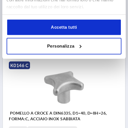
PROFONDITÀ DEL FORO=12
FORMA=C
raccolto dal tuo utilizzo dei loro servizi.
SUPERFICIE CORPO BASE=SABBIATA
D2=12
ALTEZZA=21
H3=10
T1=15
Numero d’ordine:
K0146.3032063
Accetta tutti
6,33 €
DETTAGLI
+ IVA
Personalizza
più le spese di spedizione
K0146 C
POMELLO A CROCE A DIN6335, D1=40, D=8H=26,
FORMA:C, ACCIAIO INOX SABBIATA