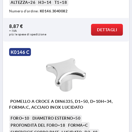
ALTEZZA=26
H3=14
T1=18
Numero d’ordine:
K0146.3040082
8,87 €
DETTAGLI
+ IVA
più le spese di spedizione
K0146 C
POMELLO A CROCE A DIN6335, D1=50, D=10H=34,
FORMA:C, ACCIAIO INOX LUCIDATO
FORO=10
DIAMETRO ESTERNO=50
PROFONDITÀ DEL FORO=18
FORMA=C