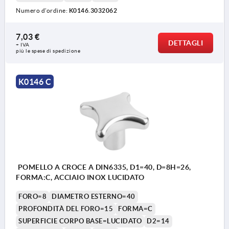
Numero d’ordine:
K0146.3032062
7,03 €
DETTAGLI
+ IVA
più le spese di spedizione
K0146 C
POMELLO A CROCE A DIN6335, D1=40, D=8H=26,
FORMA:C, ACCIAIO INOX LUCIDATO
FORO=8
DIAMETRO ESTERNO=40
PROFONDITÀ DEL FORO=15
FORMA=C
SUPERFICIE CORPO BASE=LUCIDATO
D2=14