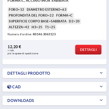
FORMA:C, ACCIAIO INOX SABBIATA
FORO=12
DIAMETRO ESTERNO=63
PROFONDITÀ DEL FORO=22
FORMA=C
SUPERFICIE CORPO BASE=SABBIATA
D2=20
ALTEZZA=42
H3=25
T1=25
Numero d’ordine:
K0146.3063123
12,20 €
DETTAGLI
+ IVA
più le spese di spedizione
DETTAGLI PRODOTTO
CAD
DOWNLOADS