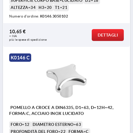
SUPERFICIE CORPO BASE=LUCIDATO
D2=18
ALTEZZA=34
H3=20
T1=21
Numero d’ordine:
K0146.3050102
10,65 €
DETTAGLI
+ IVA
più le spese di spedizione
K0146 C
POMELLO A CROCE A DIN6335, D1=63, D=12H=42,
FORMA:C, ACCIAIO INOX LUCIDATO
FORO=12
DIAMETRO ESTERNO=63
PROFONDITÀ DEL FORO=22
FORMA=C