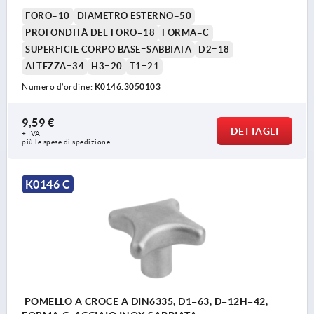
FORO=10
DIAMETRO ESTERNO=50
PROFONDITÀ DEL FORO=18
FORMA=C
SUPERFICIE CORPO BASE=SABBIATA
D2=18
ALTEZZA=34
H3=20
T1=21
Numero d’ordine:
K0146.3050103
9,59 €
DETTAGLI
+ IVA
più le spese di spedizione
K0146 C
POMELLO A CROCE A DIN6335, D1=63, D=12H=42,