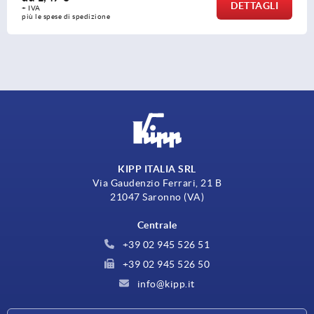
DETTAGLI
+ IVA
one
più le spese di spedi
KIPP ITALIA SRL
Via Gaudenzio Ferrari, 21 B
21047 Saronno (VA)
Centrale
+39 02 945 526 51
+39 02 945 526 50
info@kipp.it