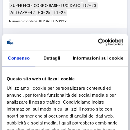
SUPERFICIE CORPO BASE=LUCIDATO
D2=20
ALTEZZA=42
H3=25
T1=25
Numero d’ordine:
K0146.3063122
13,54 €
DETTAGLI
+ IVA
più le spese di spedizione
Consenso
Dettagli
Informazioni sui cookie
K0146 C
Questo sito web utilizza i cookie
Utilizziamo i cookie per personalizzare contenuti ed
annunci, per fornire funzionalità dei social media e per
analizzare il nostro traffico. Condividiamo inoltre
informazioni sul modo in cui utilizzi il nostro sito con i
POMELLO A CROCE A DIN6335, D1=32, D=6H=21,
nostri partner che si occupano di analisi dei dati web,
FORMA:C, ACCIAIO INOX SABBIATA
pubblicità e social media, i quali potrebbero combinarle
FORO=6
DIAMETRO ESTERNO=32
con altre informazioni che hai fornito loro o che hanno