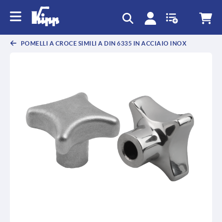
text.skipToContent
text.skipToNavigation
POMELLI A CROCE SIMILI A DIN 6335 IN ACCIAIO INOX