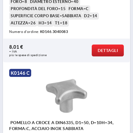
FORO=8
DIAMETRO ESTERNO=40
PROFONDITÀ DEL FORO=15
FORMA=C
SUPERFICIE CORPO BASE=SABBIATA
D2=14
ALTEZZA=26
H3=14
T1=18
Numero d’ordine:
K0146.3040083
8,01 €
DETTAGLI
+ IVA
più le spese di spedizione
K0146 C
POMELLO A CROCE A DIN6335, D1=50, D=10H=34,
FORMA:C, ACCIAIO INOX SABBIATA