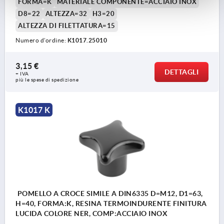
FORMA=K
MATERIALE COMPONENTE=ACCIAIO INOX
D8=22
ALTEZZA=32
H3=20
ALTEZZA DI FILETTATURA=15
Numero d’ordine:
K1017.25010
3,15 €
DETTAGLI
+ IVA
più le spese di spedizione
K1017 K
POMELLO A CROCE SIMILE A DIN6335 D=M12, D1=63,
H=40, FORMA:K, RESINA TERMOINDURENTE FINITURA
LUCIDA COLORE NER, COMP:ACCIAIO INOX