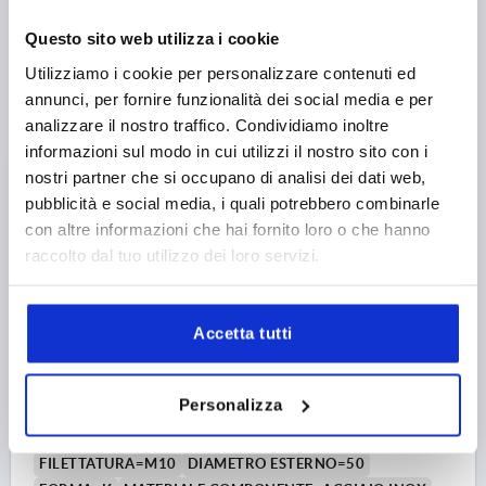
ALTEZZA=25
H3=13
ALTEZZA DI FILETTATURA=12
Questo sito web utilizza i cookie
Numero d’ordine:
K1017.24008
Utilizziamo i cookie per personalizzare contenuti ed
annunci, per fornire funzionalità dei social media e per
2,58 €
DETTAGLI
+ IVA
analizzare il nostro traffico. Condividiamo inoltre
più le spese di spedizione
informazioni sul modo in cui utilizzi il nostro sito con i
nostri partner che si occupano di analisi dei dati web,
K1017 K
pubblicità e social media, i quali potrebbero combinarle
con altre informazioni che hai fornito loro o che hanno
raccolto dal tuo utilizzo dei loro servizi.
Accetta tutti
POMELLO A CROCE SIMILE A DIN6335 D=M10, D1=50,
H=32, FORMA:K, RESINA TERMOINDURENTE FINITURA
Personalizza
LUCIDA COLORE NER, COMP:ACCIAIO INOX
FILETTATURA=M10
DIAMETRO ESTERNO=50