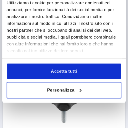
Utilizziamo i cookie per personalizzare contenuti ed
annunci, per fornire funzionalità dei social media e per
analizzare il nostro traffico. Condividiamo inoltre
POMELLO A LOBI SIMILE A DIN6336 D=M12X30, D1=50,
informazioni sul modo in cui utilizzi il nostro sito con i
H=32, FORMA:L, BIOPOLYMEER FAGGIO NATURALE,
nostri partner che si occupano di analisi dei dati web,
COMP:ACCIAIO INOX 1.4305, LUCIDO
pubblicità e social media, i quali potrebbero combinarle
con altre informazioni che hai fornito loro o che hanno
Numero d’ordine:
K0154.10412143X30
raccolto dal tuo utilizzo dei loro servizi.
5,04 €
DETTAGLI
+ IVA
più le spese di spedizione
Accetta tutti
K0154 L
Personalizza