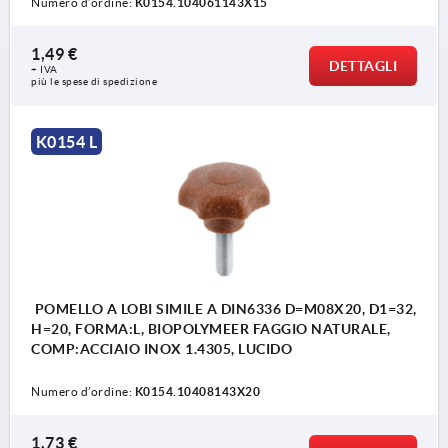
Numero d’ordine:
K0154.104061143X15
1,49 €
DETTAGLI
+ IVA
più le spese di spedizione
K0154 L
POMELLO A LOBI SIMILE A DIN6336 D=M08X20, D1=32,
H=20, FORMA:L, BIOPOLYMEER FAGGIO NATURALE,
COMP:ACCIAIO INOX 1.4305, LUCIDO
Numero d’ordine:
K0154.10408143X20
1,73 €