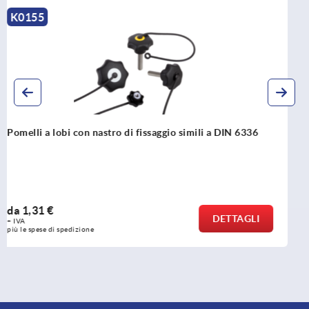
K0152
Pomelli a lobi simili a DIN 6336
da
0,56 €
DETTAGLI
+ IVA
più le spese di spedizione