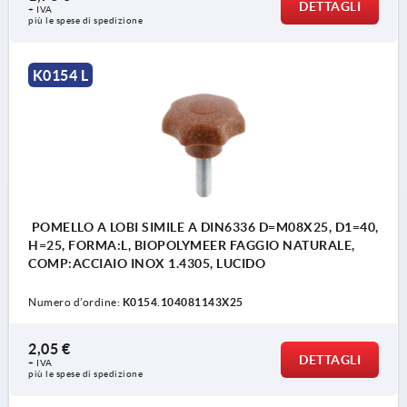
DETTAGLI
+ IVA
più le spese di spedizione
K0154 L
POMELLO A LOBI SIMILE A DIN6336 D=M08X25, D1=40,
H=25, FORMA:L, BIOPOLYMEER FAGGIO NATURALE,
COMP:ACCIAIO INOX 1.4305, LUCIDO
Numero d’ordine:
K0154.104081143X25
2,05 €
DETTAGLI
+ IVA
più le spese di spedizione