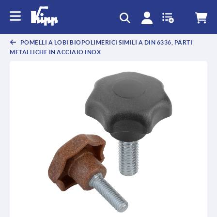
text.skipToContent
text.skipToNavigation
POMELLI A LOBI BIOPOLIMERICI SIMILI A DIN 6336, PARTI
METALLICHE IN ACCIAIO INOX