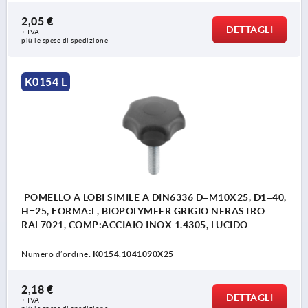
2,05 €
DETTAGLI
+ IVA
più le spese di spedizione
K0154 L
POMELLO A LOBI SIMILE A DIN6336 D=M10X25, D1=40,
H=25, FORMA:L, BIOPOLYMEER GRIGIO NERASTRO
RAL7021, COMP:ACCIAIO INOX 1.4305, LUCIDO
Numero d’ordine:
K0154.1041090X25
2,18 €
DETTAGLI
+ IVA