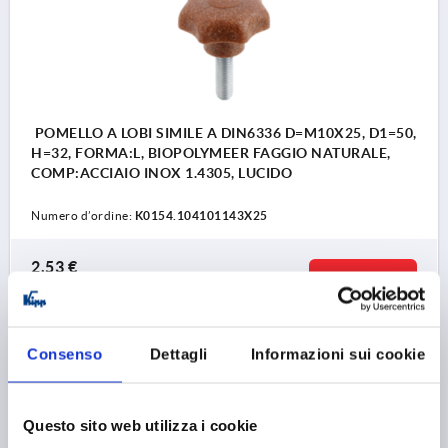
POMELLO A LOBI SIMILE A DIN6336 D=M10X25, D1=50,
H=32, FORMA:L, BIOPOLYMEER FAGGIO NATURALE,
COMP:ACCIAIO INOX 1.4305, LUCIDO
Numero d’ordine:
K0154.104101143X25
2,53 €
DETTAGLI
+ IVA
più le spese di spedizione
Consenso
Dettagli
Informazioni sui cookie
K0154 L
Questo sito web utilizza i cookie