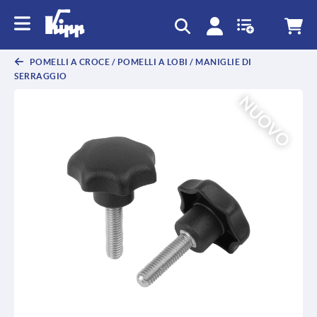
text.skipToContent
text.skipToNavigation
POMELLI A CROCE / POMELLI A LOBI / MANIGLIE DI
SERRAGGIO
NUOVO