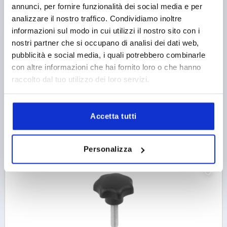
POMELLO A LOBI DIN6336, D1=25 M05X40, FORMA:L,
annunci, per fornire funzionalità dei social media e per
RESINA TERMOPLASTICA NERO, COMP:ACCIAIO INOX
analizzare il nostro traffico. Condividiamo inoltre
LUCIDO
informazioni sul modo in cui utilizzi il nostro sito con i
TIPO DI FILETTATURA=FILETTATURA ESTERNA
nostri partner che si occupano di analisi dei dati web,
FILETTATURA=M5
DIAMETRO ESTERNO=25
pubblicità e social media, i quali potrebbero combinarle
LUNGHEZZA FILETTATURA=40
FORMA=L
D8=12
con altre informazioni che hai fornito loro o che hanno
ALTEZZA=16
H3=8
raccolto dal tuo utilizzo dei loro servizi.
Numero d’ordine:
K1847.42505X40
Accetta tutti
0,89 €
DETTAGLI
+ IVA
più le spese di spedizione
Personalizza
NUOVO
K1847