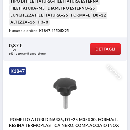
TIPO DI FILETTATURA=FILETTATURA ESTERNA
FILETTATURA=M5
DIAMETRO ESTERNO=25
LUNGHEZZA FILETTATURA=25
FORMA=L
D8=12
ALTEZZA=16
H3=8
Numero d’ordine:
K1847.42505X25
0,87 €
DETTAGLI
+ IVA
più le spese di spedizione
NUOVO
K1847
POMELLO A LOBI DIN6336, D1=25 M05X30, FORMA:L,
RESINA TERMOPLASTICA NERO, COMP:ACCIAIO INOX