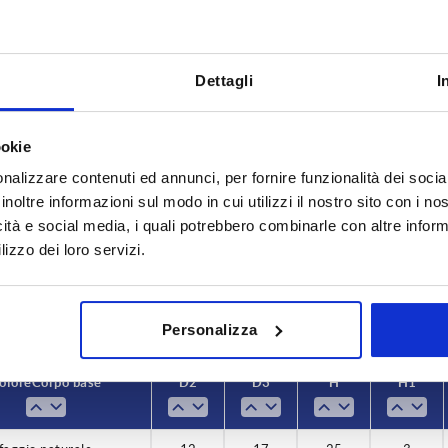
Dettagli
I
ookie
Colore Corpo base
D2
nalizzare contenuti ed annunci, per fornire funzionalità dei socia
faggio naturale
12
inoltre informazioni sul modo in cui utilizzi il nostro sito con i n
icità e social media, i quali potrebbero combinarle con altre inform
INGRANDISCI LA TABELLA
grigio nerastro RAL 7021
15,5
lizzo dei loro servizi.
 al giorno a intervalli regolari. Nell’ultima fase
1 - 3 giorni
omunicata la data di spedizione confermata.
4-20 giorni
Personalizza
olore Corpo base
D2
D3
H
H1