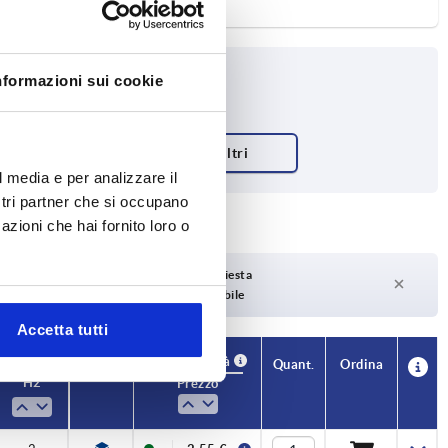
nformazioni sui cookie
l media e per analizzare il
ostri partner che si occupano
azioni che hai fornito loro o
Tempi di consegna su richiesta
Attualmente non disponibile
Accetta tutti
Disponibilità
CAD
Quant.
Ordina
H2
Prezzo