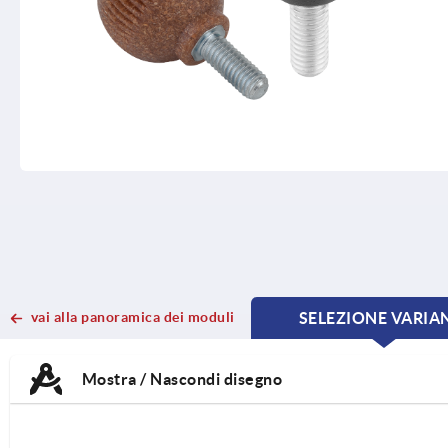
vai alla panoramica dei moduli
SELEZIONE VARIA
CURRE
CURRE
TAB:
TAB:
Mostra / Nascondi disegno