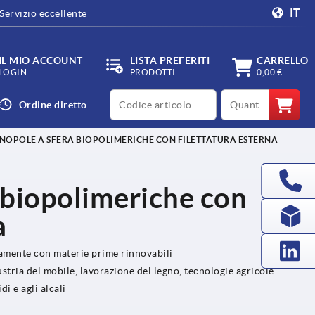
IT
Servizio eccellente
IL MIO ACCOUNT
LISTA PREFERITI
CARRELLO
LOGIN
PRODOTTI
0,00 €
productCode
qty
Ordine diretto
NOPOLE A SFERA BIOPOLIMERICHE CON FILETTATURA ESTERNA
 biopolimeriche con
a
amente con materie prime rinnovabili
ustria del mobile, lavorazione del legno, tecnologie agricole
i e agli alcali