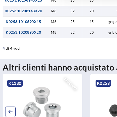
K0253.10106143X15
M6
25
15
K0253.10208143X20
M8
32
20
K0253.1010690X15
M6
25
15
grigi
K0253.1020890X20
M8
32
20
grigi
4
di 4 voci
Altri clienti hanno acquistato
K0253
K0158