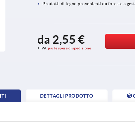
Prodotti di legno provenienti da foreste a ges
da
2,55 €
+ IVA
più le spese di spedizione
NTI
DETTAGLI PRODOTTO
NT
NT