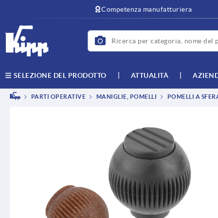
text.skipToContent
text.skipToNavigation
Competenza manufatturiera
ATTUALITÀ
AZIEN
SELEZIONE DEL PRODOTTO
PARTI OPERATIVE
MANIGLIE, POMELLI
POMELLI A SFER