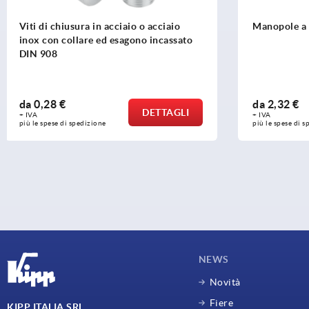
Manopole a sfera
Pomelli a s
DIN 319
da
2,32 €
da
0,36 €
DETTAGLI
+ IVA
+ IVA
più le spese di spedizione
più le spese di 
NEWS
Novità
Fiere
KIPP ITALIA SRL