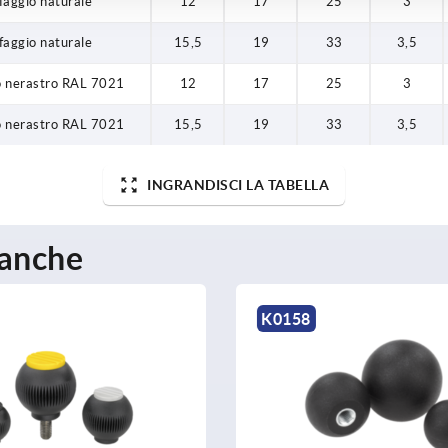
faggio naturale
12
17
25
3
faggio naturale
15,5
19
33
3,5
o nerastro RAL 7021
12
17
25
3
o nerastro RAL 7021
15,5
19
33
3,5
INGRANDISCI LA TABELLA
 anche
K0650