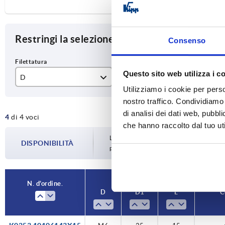
Restringi la selezione degli articoli
Consenso
Questo sito web utilizza i c
D
D1
L
Utilizziamo i cookie per perso
M6
25
15
nostro traffico. Condividiamo 
di analisi dei dati web, pubbl
4
di 4 voci
M8
32
20
che hanno raccolto dal tuo uti
La disponibilità viene aggiornata più volte
DISPONIBILITÀ
prima di completare l’ordine, vi verrà c
N. d’ordine.
D
D1
L
C