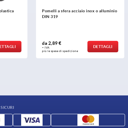
 o alluminio
Pomelli a sfera lisci DIN 319
da
0,34 €
ETTAGLI
DETTAGLI
+ IVA
più le spese di spedizione
SICURI