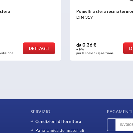
fera resina termoplastica
Pomelli a sfera acciaio inox
DIN 319
da
2,89 €
DETTAGLI
D
+ IVA
spedizione
più le spese di spedizione
SERVIZIO
PAGAMENTI 
Condizioni di fornitura
Panoramica dei materiali