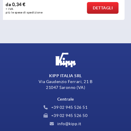
da
2,89 €
DETTAGLI
+ IVA
più le spese di spedizione
KIPP ITALIA SRL
Via Gaudenzio Ferrari, 21 B
21047 Saronno (VA)
Centrale
+39 02 945 526 51
+39 02 945 526 50
info@kipp.it