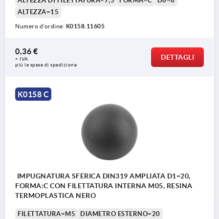
ALTEZZA DI FILETTATURA=7,5
FORMA=C
D6=8
ALTEZZA=15
Numero d’ordine:
K0158.11605
0,36 €
DETTAGLI
+ IVA
più le spese di spedizione
K0158 C
IMPUGNATURA SFERICA DIN319 AMPLIATA D1=20,
FORMA:C CON FILETTATURA INTERNA M05, RESINA
TERMOPLASTICA NERO
FILETTATURA=M5
DIAMETRO ESTERNO=20