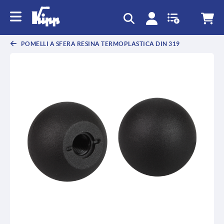
text.skipToContent
text.skipToNavigation
POMELLI A SFERA RESINA TERMOPLASTICA DIN 319