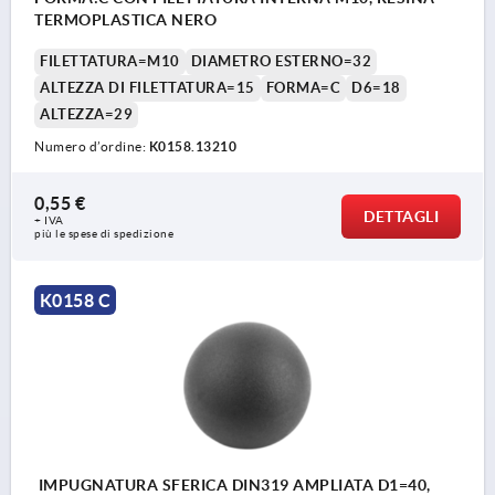
TERMOPLASTICA NERO
FILETTATURA=M10
DIAMETRO ESTERNO=32
ALTEZZA DI FILETTATURA=15
FORMA=C
D6=18
ALTEZZA=29
Numero d’ordine:
K0158.13210
0,55 €
DETTAGLI
+ IVA
più le spese di spedizione
K0158 C
IMPUGNATURA SFERICA DIN319 AMPLIATA D1=40,