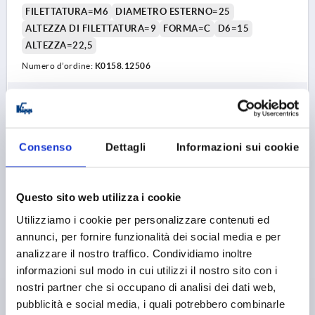
FILETTATURA=M6
DIAMETRO ESTERNO=25
ALTEZZA DI FILETTATURA=9
FORMA=C
D6=15
ALTEZZA=22,5
Numero d’ordine:
K0158.12506
0,44 €
DETTAGLI
+ IVA
più le spese di spedizione
Consenso
Dettagli
Informazioni sui cookie
K0158 C
Questo sito web utilizza i cookie
Utilizziamo i cookie per personalizzare contenuti ed
annunci, per fornire funzionalità dei social media e per
analizzare il nostro traffico. Condividiamo inoltre
informazioni sul modo in cui utilizzi il nostro sito con i
IMPUGNATURA SFERICA DIN319 AMPLIATA D1=25,
nostri partner che si occupano di analisi dei dati web,
FORMA:C CON FILETTATURA INTERNA M08, RESINA
pubblicità e social media, i quali potrebbero combinarle
TERMOPLASTICA NERO