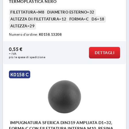
TERMOPLASTICA NERO
FILETTATURA=M8
DIAMETRO ESTERNO=32
ALTEZZA DI FILETTATURA=12
FORMA=C
D6=18
ALTEZZA=29
Numero d’ordine:
K0158.13208
0,55 €
DETTAGLI
+ IVA
più le spese di spedizione
K0158 C
IMPUGNATURA SFERICA DIN319 AMPLIATA D1=32,
FORMA:C CON FILETTATURA INTERNA M10, RESINA