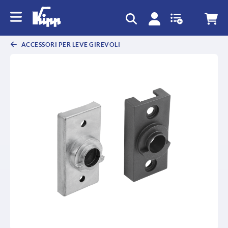
text.skipToContent
text.skipToNavigation
ACCESSORI PER LEVE GIREVOLI