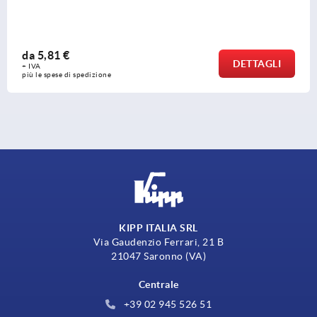
da
5,81 €
DETTAGLI
+ IVA
più le spese di spedizione
KIPP ITALIA SRL
Via Gaudenzio Ferrari, 21 B
21047 Saronno (VA)
Centrale
+39 02 945 526 51