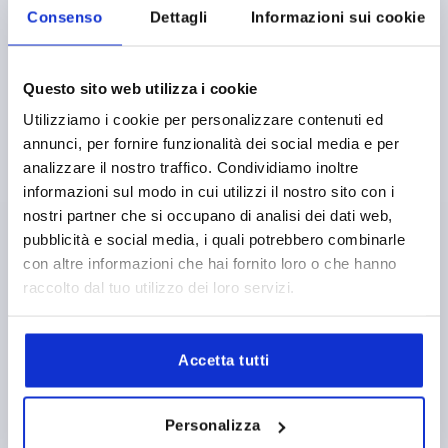
Consenso
Dettagli
Informazioni sui cookie
Questo sito web utilizza i cookie
ADATTATORE F.ZUNGEN UND RUNDSTANGEN,
Utilizziamo i cookie per personalizzare contenuti ed
FORMA:B, D=5,5, L=54,5, B=27,5, H=18, POLIAMMIDE
annunci, per fornire funzionalità dei social media e per
analizzare il nostro traffico. Condividiamo inoltre
FORMA=B
LARGHEZZA=27,5
DIAMETRO=5,5
D1=9
informazioni sul modo in cui utilizzi il nostro sito con i
ALTEZZA=18
H1=16
H2=10
LUNGHEZZA=54,5
L1=38
nostri partner che si occupano di analisi dei dati web,
Numero d’ordine:
K2272.016
pubblicità e social media, i quali potrebbero combinarle
con altre informazioni che hai fornito loro o che hanno
2,92 €
DETTAGLI
raccolto dal tuo utilizzo dei loro servizi.
+ IVA
più le spese di spedizione
Accetta tutti
FORME
Personalizza
DETTAGLI PRODOTTO