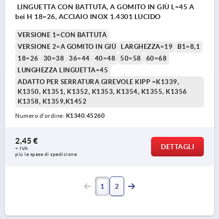
LINGUETTA CON BATTUTA, A GOMITO IN GIÙ L=45 A
bei H 18=26, ACCIAIO INOX 1.4301 LUCIDO
VERSIONE 1=CON BATTUTA
VERSIONE 2=A GOMITO IN GIÙ
LARGHEZZA=19
B1=8,1
18=26
30=38
36=44
40=48
50=58
60=68
LUNGHEZZA LINGUETTA=45
ADATTO PER SERRATURA GIREVOLE KIPP =K1339,
K1350, K1351, K1352, K1353, K1354, K1355, K1356
K1358, K1359,K1452
Numero d’ordine:
K1340.45260
2,45 €
DETTAGLI
+ IVA
più le spese di spedizione
1
2