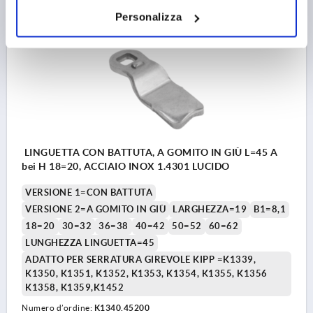
Personalizza
K1340
LINGUETTA CON BATTUTA, A GOMITO IN GIÙ L=45 A
bei H 18=20, ACCIAIO INOX 1.4301 LUCIDO
VERSIONE 1=CON BATTUTA
VERSIONE 2=A GOMITO IN GIÙ
LARGHEZZA=19
B1=8,1
18=20
30=32
36=38
40=42
50=52
60=62
LUNGHEZZA LINGUETTA=45
ADATTO PER SERRATURA GIREVOLE KIPP =K1339,
K1350, K1351, K1352, K1353, K1354, K1355, K1356
K1358, K1359,K1452
Numero d’ordine:
K1340.45200