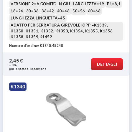
VERSIONE 2=A GOMITO IN GIÙ
LARGHEZZA=19
B1=8,1
18=24
30=36
36=42
40=46
50=56
60=66
LUNGHEZZA LINGUETTA=45
ADATTO PER SERRATURA GIREVOLE KIPP =K1339,
K1350, K1351, K1352, K1353, K1354, K1355, K1356
K1358, K1359,K1452
Numero d’ordine:
K1340.45240
2,45 €
DETTAGLI
+ IVA
più le spese di spedizione
K1340