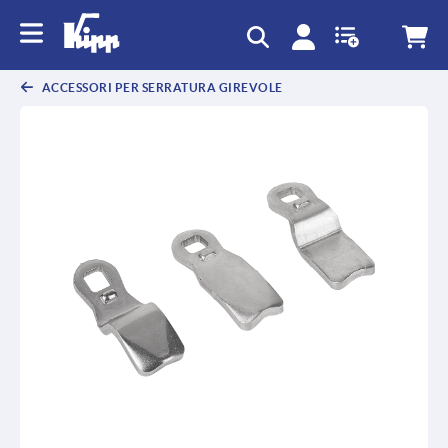
text.skipToContent
text.skipToNavigation
ACCESSORI PER SERRATURA GIREVOLE