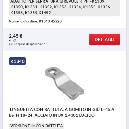
ADATTO PER SERRATURA GIREVOLE KIPP =K1339,
K1350, K1351, K1352, K1353, K1354, K1355, K1356
K1358, K1359,K1452
Numero d’ordine:
K1340.45220
2,45 €
DETTAGLI
+ IVA
più le spese di spedizione
K1340
LINGUETTA CON BATTUTA, A GOMITO IN GIÙ L=45 A
bei H 18=24, ACCIAIO INOX 1.4301 LUCIDO
VERSIONE 1=CON BATTUTA