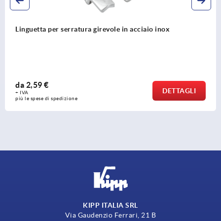
Linguette per serrature girevoli a compression
linguetta ad altezza regolabile in acciaio
da
0,60 €
TAGLI
DE
+ IVA
più le spese di spedizione
KIPP ITALIA SRL
Via Gaudenzio Ferrari, 21 B