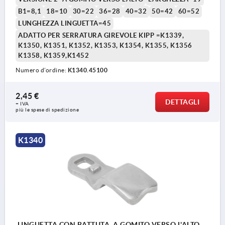
B1=8,1
18=10
30=22
36=28
40=32
50=42
60=52
LUNGHEZZA LINGUETTA=45
ADATTO PER SERRATURA GIREVOLE KIPP =K1339,
K1350, K1351, K1352, K1353, K1354, K1355, K1356
K1358, K1359,K1452
Numero d’ordine:
K1340.45100
2,45 €
DETTAGLI
+ IVA
più le spese di spedizione
K1340
LINGUETTA CON BATTUTA, A GOMITO VERSO L'ALTO