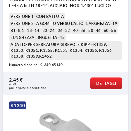
L=45 A bei H 18=14, ACCIAIO INOX 1.4301 LUCIDO
VERSIONE 1=CON BATTUTA
VERSIONE 2=A GOMITO VERSO L'ALTO
LARGHEZZA=19
B1=8,1
18=14
30=26
36=32
40=36
50=46
60=56
LUNGHEZZA LINGUETTA=45
ADATTO PER SERRATURA GIREVOLE KIPP =K1339,
K1350, K1351, K1352, K1353, K1354, K1355, K1356
K1358, K1359,K1452
Numero d’ordine:
K1340.45140
2,45 €
DETTAGLI
+ IVA
più le spese di spedizione
K1340