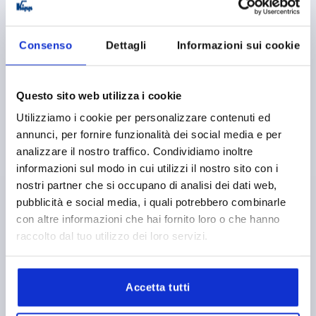
Consenso
Dettagli
Informazioni sui cookie
Questo sito web utilizza i cookie
LINGUETTA CON BATTUTA, DRITTO L=45 A bei H 18=18,
Utilizziamo i cookie per personalizzare contenuti ed
ACCIAIO INOX 1.4301 LUCIDO
annunci, per fornire funzionalità dei social media e per
analizzare il nostro traffico. Condividiamo inoltre
VERSIONE 1=CON BATTUTA
VERSIONE 2=DRITTO
informazioni sul modo in cui utilizzi il nostro sito con i
LARGHEZZA=19
B1=8,1
18=18
30=30
36=36
40=40
nostri partner che si occupano di analisi dei dati web,
50=50
60=60
LUNGHEZZA LINGUETTA=45
pubblicità e social media, i quali potrebbero combinarle
ADATTO PER SERRATURA GIREVOLE KIPP =K1339,
con altre informazioni che hai fornito loro o che hanno
K1350, K1351, K1352, K1353, K1354, K1355, K1356
K1358, K1359,K1452
raccolto dal tuo utilizzo dei loro servizi.
Numero d’ordine:
K1340.45180
Accetta tutti
2,45 €
DETTAGLI
+ IVA
più le spese di spedizione