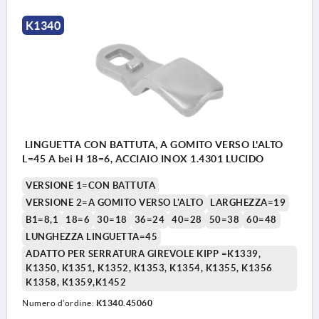
K1340
LINGUETTA CON BATTUTA, A GOMITO VERSO L'ALTO
L=45 A bei H 18=6, ACCIAIO INOX 1.4301 LUCIDO
VERSIONE 1=CON BATTUTA
VERSIONE 2=A GOMITO VERSO L'ALTO
LARGHEZZA=19
B1=8,1
18=6
30=18
36=24
40=28
50=38
60=48
LUNGHEZZA LINGUETTA=45
ADATTO PER SERRATURA GIREVOLE KIPP =K1339,
K1350, K1351, K1352, K1353, K1354, K1355, K1356
K1358, K1359,K1452
Numero d’ordine:
K1340.45060