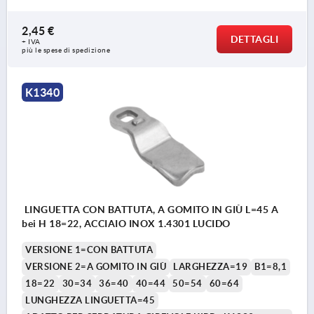
2,45 €
DETTAGLI
+ IVA
più le spese di spedizione
K1340
LINGUETTA CON BATTUTA, A GOMITO IN GIÙ L=45 A
bei H 18=22, ACCIAIO INOX 1.4301 LUCIDO
VERSIONE 1=CON BATTUTA
VERSIONE 2=A GOMITO IN GIÙ
LARGHEZZA=19
B1=8,1
18=22
30=34
36=40
40=44
50=54
60=64
LUNGHEZZA LINGUETTA=45