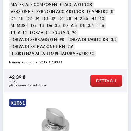
MATERIALE COMPONENTE=ACCIAIO INOX
VERSIONE 2=PERNO IN ACCIAIO INOX
DIAMETRO=8
D1=18
D2=34
D3=32
D4=28
H=25,5
H1=10
M=M3X4
D5=18
D6=35
D7=6,5
D8=3,4
T=6
T1=6-14
FORZA DI TENUTA N=90
FORZA DI SERRAGGIO N=90
FORZA DI TAGLIO KN=3,2
FORZA DI ESTRAZIONE F KN=2,6
RESISTENZA ALLA TEMPERATURA =≤200 °C
Numero d’ordine:
K1061.18171
42,39 €
DETTAGLI
+ IVA
più le spese di spedizione
K1061