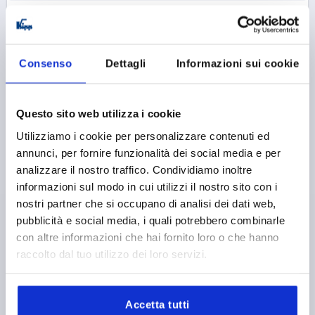
K1061
Consenso
Dettagli
Informazioni sui cookie
Questo sito web utilizza i cookie
Utilizziamo i cookie per personalizzare contenuti ed
CHIUSURA 1/4 DI GIRO CON TESTA ORIENTABILE, D=5,
annunci, per fornire funzionalità dei social media e per
L=15,5, ACCIAIO INOX, COMP:ACCIAIO INOX, PERNO
analizzare il nostro traffico. Condividiamo inoltre
IN ACCIAIO INOX
informazioni sul modo in cui utilizzi il nostro sito con i
LUNGHEZZA=15,5
nostri partner che si occupano di analisi dei dati web,
MATERIALE COMPONENTE=ACCIAIO INOX
pubblicità e social media, i quali potrebbero combinarle
VERSIONE 2=PERNO IN ACCIAIO INOX
DIAMETRO=5
con altre informazioni che hai fornito loro o che hanno
D1=14
D2=25
D3=20
D4=21
H=19
H1=6,5
raccolto dal tuo utilizzo dei loro servizi.
M=M2X3
D5=14
D6=26
D7=4,4
D8=2,4
T=6
T1=6-10
FORZA DI TENUTA N=60
FORZA DI SERRAGGIO N=60
FORZA DI TAGLIO KN=1,8
Accetta tutti