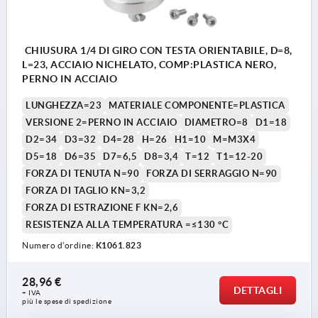
CHIUSURA 1/4 DI GIRO CON TESTA ORIENTABILE, D=8,
L=23, ACCIAIO NICHELATO, COMP:PLASTICA NERO,
PERNO IN ACCIAIO
LUNGHEZZA=23
MATERIALE COMPONENTE=PLASTICA
VERSIONE 2=PERNO IN ACCIAIO
DIAMETRO=8
D1=18
D2=34
D3=32
D4=28
H=26
H1=10
M=M3X4
D5=18
D6=35
D7=6,5
D8=3,4
T=12
T1=12-20
FORZA DI TENUTA N=90
FORZA DI SERRAGGIO N=90
FORZA DI TAGLIO KN=3,2
FORZA DI ESTRAZIONE F KN=2,6
RESISTENZA ALLA TEMPERATURA =≤130 °C
Numero d’ordine:
K1061.823
28,96 €
DETTAGLI
+ IVA
più le spese di spedizione