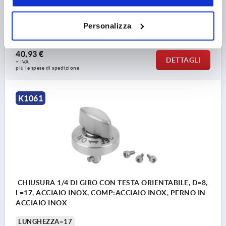
FORZA DI ESTRAZIONE F KN=1,2
RESISTENZA ALLA TEMPERATURA =≤200 °C
Personalizza
Numero d’ordine:
K1061.15161
40,93 €
DETTAGLI
+ IVA
più le spese di spedizione
K1061
CHIUSURA 1/4 DI GIRO CON TESTA ORIENTABILE, D=8,
L=17, ACCIAIO INOX, COMP:ACCIAIO INOX, PERNO IN
ACCIAIO INOX
LUNGHEZZA=17