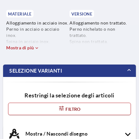
MATERIALE
VERSIONE
Alloggiamento in acciaio inox.
Alloggiamento non trattato.
Perno in acciaio o acciaio
Perno nichelato o non
inox.
trattato.
Spina in acciaio inox.
Spina non trattata.
Manopola in acciaio inox o
Mostra di più
Manopola in PA rinforzata
resina termoplastica PA
con fibra di vetro, colore nero.
(poliammide)
Manopola in acciaio inox, non
trattato.
SELEZIONE VARIANTI
Restringi la selezione degli articoli
FILTRO
Mostra / Nascondi disegno