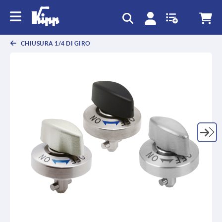
text.skipToContent
text.skipToNavigation
CHIUSURA 1/4 DI GIRO