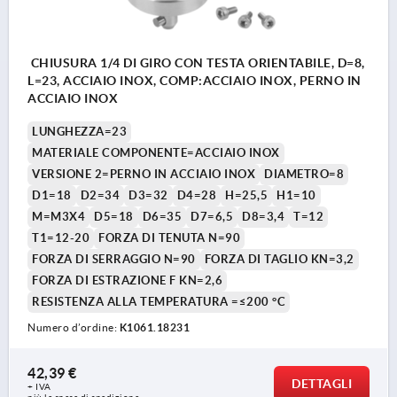
CHIUSURA 1/4 DI GIRO CON TESTA ORIENTABILE, D=8,
L=23, ACCIAIO INOX, COMP:ACCIAIO INOX, PERNO IN
ACCIAIO INOX
LUNGHEZZA=23
MATERIALE COMPONENTE=ACCIAIO INOX
VERSIONE 2=PERNO IN ACCIAIO INOX
DIAMETRO=8
D1=18
D2=34
D3=32
D4=28
H=25,5
H1=10
M=M3X4
D5=18
D6=35
D7=6,5
D8=3,4
T=12
T1=12-20
FORZA DI TENUTA N=90
FORZA DI SERRAGGIO N=90
FORZA DI TAGLIO KN=3,2
FORZA DI ESTRAZIONE F KN=2,6
RESISTENZA ALLA TEMPERATURA =≤200 °C
Numero d’ordine:
K1061.18231
42,39 €
DETTAGLI
+ IVA