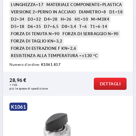
LUNGHEZZA=17
MATERIALE COMPONENTE=PLASTICA
VERSIONE 2=PERNO IN ACCIAIO
DIAMETRO=8
D1=18
D2=34
D3=32
D4=28
H=26
H1=10
M=M3X4
D5=18
D6=35
D7=6,5
D8=3,4
T=6
T1=6-14
FORZA DI TENUTA N=90
FORZA DI SERRAGGIO N=90
FORZA DI TAGLIO KN=3,2
FORZA DI ESTRAZIONE F KN=2,6
RESISTENZA ALLA TEMPERATURA =≤130 °C
Numero d’ordine:
K1061.817
28,96 €
DETTAGLI
+ IVA
più le spese di spedizione
K1061