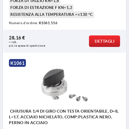
FORZA DI TAGLIO KN=1,8
FORZA DI ESTRAZIONE F KN=1,2
RESISTENZA ALLA TEMPERATURA =≤130 °C
1) Possibilità di montaggio 1
Numero d’ordine:
K1061.516
2) Possibilità di montaggio 2
28,16 €
3) Piastra
DETTAGLI
+ IVA
più le spese di spedizione
K1061
CHIUSURA 1/4 DI GIRO CON TESTA ORIENTABILE, D=8,
L=17, ACCIAIO NICHELATO, COMP:PLASTICA NERO,
PERNO IN ACCIAIO