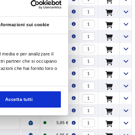
5,05 €
5,05 €
nformazioni sui cookie
5,05 €
5,05 €
l media e per analizzare il
ostri partner che si occupano
5,05 €
azioni che hai fornito loro o
5,05 €
5,05 €
5,05 €
Accetta tutti
5,05 €
5,05 €