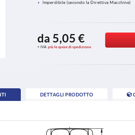
Imperdibile (secondo la Direttiva Macchine)
da
5,05 €
+ IVA
più le spese di spedizione
NTI
DETTAGLI PRODOTTO
NT
NT