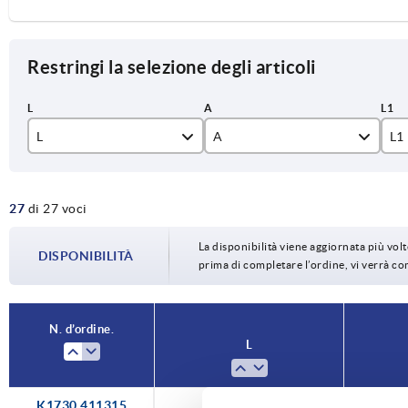
Restringi la selezione degli articoli
L
A
L1
18,15
27
di 27 voci
20,4
0,75 - 1,50
13
22,65
La disponibilità viene aggiornata più volte
DISPONIBILITÀ
1,50 - 2,25
13
prima di completare l’ordine, vi verrà c
24,9
2,25 - 3,00
14
27,15
N. d’ordine.
3,00 - 3,75
15
L
29,4
3,75 - 4,50
16
31,65
K1730.411315
18,15
4,50 - 5,25
16