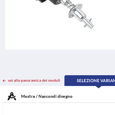
vai alla panoramica dei moduli
SELEZIONE VARIA
CURRE
CURRE
TAB:
TAB:
Mostra / Nascondi disegno