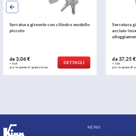
Serratura girevole chiudibile a chiave,
Serratura g
acciaio inox 1.4401, diametro
lunga, dia
alloggiamento 30 mm
da
37,25 €
da
7,25 €
DETTAGLI
+ IVA
+ IVA
più le spese di spedizione
più le spese di
NEWS