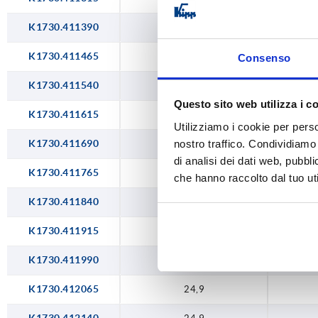
33,9
K1730.411390
5,25 - 6,00
17
18,15
36,15
6,00 - 6,75
18
K1730.411465
18,15
Consenso
6,75 - 7,50
19
K1730.411540
20,4
Questo sito web utilizza i c
7,50 - 8,25
19
K1730.411615
20,4
Utilizziamo i cookie per perso
8,25 - 9,00
20
nostro traffico. Condividiamo 
K1730.411690
20,4
di analisi dei dati web, pubbl
9,00 - 9,75
21
K1730.411765
22,65
che hanno raccolto dal tuo uti
9,75 - 10,50
22
K1730.411840
22,65
10,50 - 11,25
22
K1730.411915
22,65
11,25 - 12,00
23
K1730.411990
24,9
12,00 - 12,75
24
K1730.412065
24,9
12,75 - 13,50
25