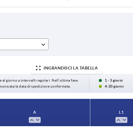
INGRANDISCI LA TABELLA
,15
 al giorno a intervalli regolari. Nell’ultima fase
1 - 3 giorni
,9
omunicata la data di spedizione confermata.
4-20 giorni
,65
,4
A
L1
,15
0,75 - 1,50
13,15
,9