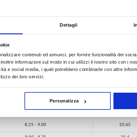
,65
1,50 - 2,25
13,9
,4
2,25 - 3,00
14,65
Dettagli
I
,15
3,00 - 3,75
15,4
ookie
,9
3,75 - 4,50
16,15
nalizzare contenuti ed annunci, per fornire funzionalità dei socia
,65
inoltre informazioni sul modo in cui utilizzi il nostro sito con i n
4,50 - 5,25
16,9
icità e social media, i quali potrebbero combinarle con altre inform
,4
5,25 - 6,00
17,65
lizzo dei loro servizi.
,15
6,00 - 6,75
18,4
,9
6,75 - 7,50
19,15
Personalizza
,65
7,50 - 8,25
19,9
,4
8,25 - 9,00
20,65
,15