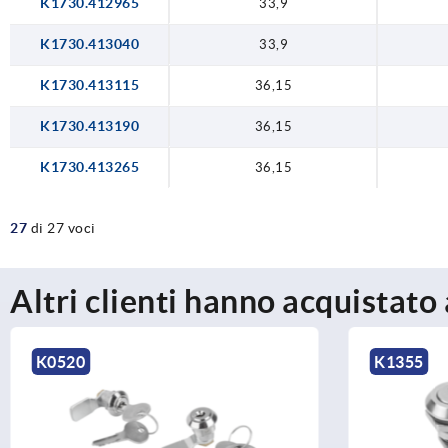
K1730.412965
33,9
K1730.413040
33,9
K1730.413115
36,15
K1730.413190
36,15
K1730.413265
36,15
27
di 27 voci
Altri clienti hanno acquistato
K1355
K1113