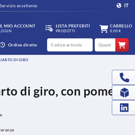
IT
Servizio eccellente
IL MIO ACCOUNT
LISTA PREFERITI
CARRELLO
LOGIN
PRODOTTI
0,00 €
productCode
qty
Ordine diretto
UARTO DI GIRO
rto di giro, con pomello
ne
lleranza