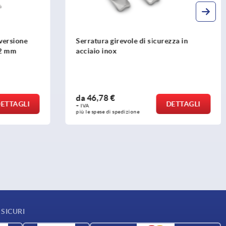
zza in
Serratura girevole, zinco, modello
piccolo
da
2,30 €
DETTAGLI
DETTAGLI
+ IVA
più le spese di spedizione
SICURI