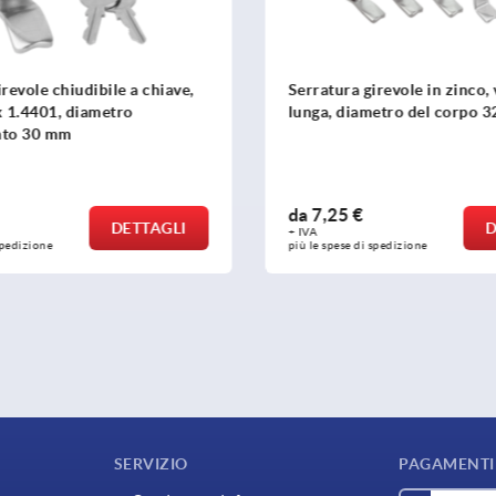
irevole in zinco, versione
Serratura girevole di sicure
metro del corpo 32 mm
acciaio inox
da
46,78 €
DETTAGLI
+ IVA
 spedizione
più le spese di spedizione
SERVIZIO
PAGAMENTI 