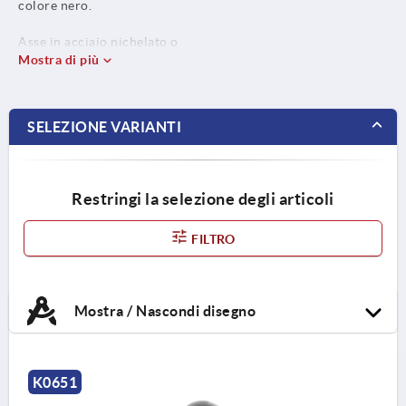
colore nero.
Asse in acciaio nichelato o
acciaio inox 1.4305, non
Mostra di più
trattato.
Anelli di bloccaggio in acciaio
SELEZIONE VARIANTI
inox 1.4310.
Restringi la selezione degli articoli
FILTRO
Mostra / Nascondi disegno
K0651