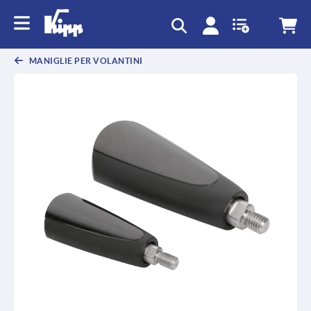
text.skipToContent
text.skipToNavigation
MANIGLIE PER VOLANTINI