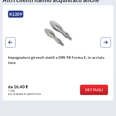
K1222
8 Forma E, in acciaio
Impugnature ovali
da
1,34 €
DETTAGLI
+ IVA
più le spese di spedizione