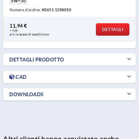
SW=10
Numero d’ordine:
K0651.1208010
11,94 €
DETTAGLI
+ IVA
più le spese di spedizione
DETTAGLI PRODOTTO
CAD
DOWNLOADS
Altri clienti hanno acquistato anche