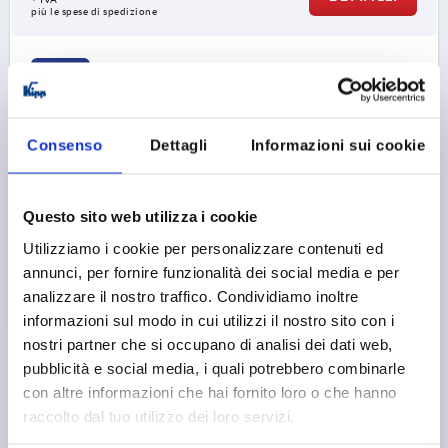
più le spese di spedizione
K0651
Consenso
Dettagli
Informazioni sui cookie
Questo sito web utilizza i cookie
IMPUGNATURA GIREVOLE DI.1 D=M06X9, D1=25,
Utilizziamo i cookie per personalizzare contenuti ed
RESINA TERMOINDURENTE FINITURA LUCIDA COLORE
annunci, per fornire funzionalità dei social media e per
NER, COMP:ACCIAIO INOX LUCIDO, OVALE
analizzare il nostro traffico. Condividiamo inoltre
FILETTATURA=M6
LUNGHEZZA FILETTATURA=9
informazioni sul modo in cui utilizzi il nostro sito con i
LUNGHEZZA MANIGLIA=54,7
nostri partner che si occupano di analisi dei dati web,
MATERIALE COMPONENTE=ACCIAIO INOX
pubblicità e social media, i quali potrebbero combinarle
DIAMETRO ESTERNO=25
D2=8
D3=18
L2=4,5
SW=7
con altre informazioni che hai fornito loro o che hanno
raccolto dal tuo utilizzo dei loro servizi.
Numero d’ordine:
K0651.1106009