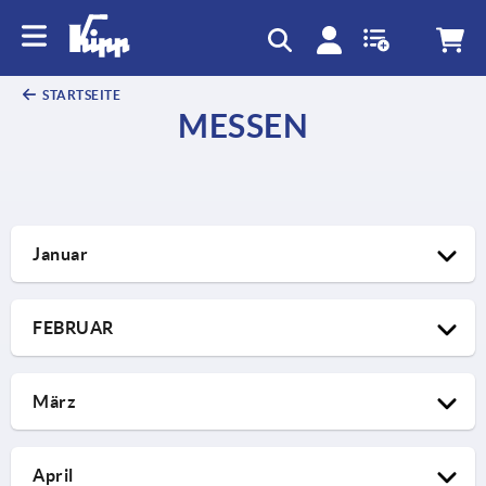
text.skipToContent
text.skipToNavigation
STARTSEITE
MESSEN
Januar
FEBRUAR
März
April
20.01.2026 – 22.01.2026