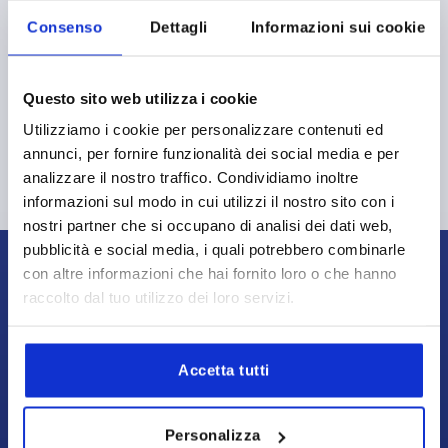
KIPP Kanada
OKTOBER
Consenso
Dettagli
Informazioni sui cookie
Zur Messe Website
NOVEMBER
04.03.2026 – 06.03.2026
Questo sito web utilizza i cookie
Zur Messe Website
MECSPE
Utilizziamo i cookie per personalizzare contenuti ed
DEZEMBER
13.04.2026 – 17.04.2026
14.09.2026 – 19.09.2026
annunci, per fornire funzionalità dei social media e per
Bologna, Italien | Halle 30 | Stand E06
SIMTOS
IMTS
analizzare il nostro traffico. Condividiamo inoltre
KIPP Italien
informazioni sul modo in cui utilizzi il nostro sito con i
18.05.2026 – 21.05.2026
06.10.2026 – 08.10.2026
nostri partner che si occupano di analisi dei dati web,
Gyeonggido, Südkorea | Halle 5 | Stand 05C 270
Chicago, USA
Mach-Tech
Fruit attraction
pubblicità e social media, i quali potrebbero combinarle
KIPP Korea
KIPP INC
con altre informazioni che hai fornito loro o che hanno
17.06.2026 – 17.06.2026
03.11.2026 – 05.11.2026
raccolto dal tuo utilizzo dei loro servizi.
Zur Messe Website
Budapest, Ungarn
Madrid, Spanien
Techevent
Warsaw Industry Week
KIPP Österreich
KIPP Spanien
KIPP ITALIA SRL
Via Gaudenzio Ferrari, 21 B
Accetta tutti
Zur Messe Website
Zur Messe Website
Assen, Niederlande
Nadarzyn, Polen
21047 Saronno (VA)
KIPP Niederlande
KIPP Polen
Zentrale
Personalizza
Zur Messe Website
Zur Messe Website