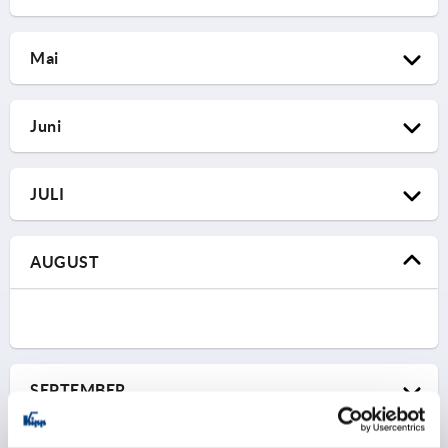
MetalTech
Mai
03.02.2026 – 05.02.2026
Nadarzyn, Polen | Stand D1.20
MD&M West
KIPP Polen
Juni
02.03.2026 – 06.03.2026
Anaheim, USA | Stand 4139
BIEMH
KIPP INC
JULI
08.04.2026 – 08.04.2026
Zur Messe Website
Bilbao, Spanien | Stand 1 A-12
Metalworking & Manufacturing
KIPP Spanien
AUGUST
07.05.2026 – 13.05.2026
Zur Messe Website
Langley, Kanada
Components
KIPP Kanada
16.06.2026 – 18.06.2026
Zur Messe Website
Düsseldorf, Deutschland | Halle 18a | Stand F01
Fabtech
KIPP Deutschland
SEPTEMBER
Zur Messe Website
Toronto, Kanada