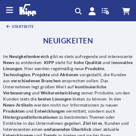
text.skipToContent
text.skipToNavigation
STARTSEITE
NEUIGKEITEN
Im
Neuigkeitenbereich
gibt es stets aufregende und interessante
News
zu entdecken.
KIPP
steht für
hohe Qualität
und
innovative
Lösungen
. Hier werden regelmäßig neue
Produkte
,
Technologien
,
Projekte
und
Aktionen
vorgestellt, die Kunden
aus
verschiedenen Branchen
ansprechen sollen. Das
Unternehmen legt großen Wert auf
kontinuierliche
Verbesserung
und
Weiterentwicklung
seiner Produkte, um den
Kunden stets die
besten Lösungen
bieten zu können. In den
News-Artikeln
werden nicht nur Informationen zu neuen
Produkten
und
Entwicklungen
vermittelt, sondern auch
Hintergrundinformationen
zu bestimmten Themen oder
Einblicke in das Unternehmen gegeben.
Ziel ist es
, Kunden und
Interessenten einen
umfassenden Überblick
über aktuelle
Entwicklungen
und
Trends
zu bieten und sie bei ihren