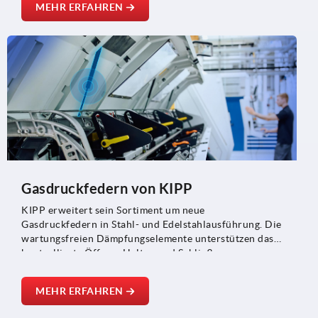
MEHR ERFAHREN
eine reproduzierbare Positionierung – ideal für den
Schweiß- und Vorrichtungsbau, den Maschinen- und
Anlagenbau sowie die Metallverarbeitung.
Gasdruckfedern von KIPP
KIPP erweitert sein Sortiment um neue
Gasdruckfedern in Stahl- und Edelstahlausführung. Die
wartungsfreien Dämpfungselemente unterstützen das
kontrollierte Öffnen, Halten und Schließen von
Klappen, Hauben und beweglichen Bauteilen und
eignen sich für Anwendungen im Maschinenbau, der
MEHR ERFAHREN
Medizintechnik sowie im Fahrzeug- und Anlagenbau.