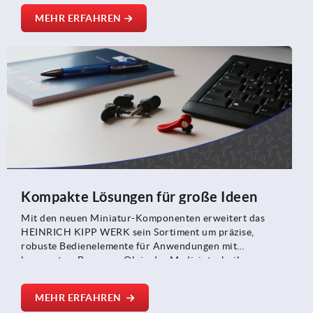
Produktfamilien wurden für unterschiedlichste
MEHR ERFAHREN
Anwendungen konzipiert und vereinen präzise
Maßhaltigkeit, robuste Bauweise und ein
gleichbleibend ruhiges Laufverhalten – ideal für
Förderanlagen, Verpackungslinien oder
Positioniersysteme.
Kompakte Lösungen für große Ideen
Mit den neuen Miniatur-Komponenten erweitert das
HEINRICH KIPP WERK sein Sortiment um präzise,
robuste Bedienelemente für Anwendungen mit
begrenztem Bauraum. Ob in der Medizintechnik,
Messtechnik oder Automatisierung – die Miniatur-
Baureihen ermöglichen es Konstrukteuren, vertraute
MEHR ERFAHREN
KIPP-Qualität auch auf engstem Raum zu integrieren.