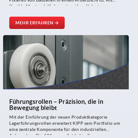
Fixieren von Bauteilen in einem Arbeitsschritt. Als
flexible Montagehilfe kommt er überall dort zum
Einsatz, wo Handhabung, Präzision und Zeitersparnis
gefragt sind – vom Fahrzeugbau bis zur
MEHR ERFAHREN
Montagevorrichtung.
Führungsrollen – Präzision, die in
Bewegung bleibt
Mit der Einführung der neuen Produktkategorie
Lagerführungsrollen erweitert KIPP sein Portfolio um
eine zentrale Komponente für den industriellen
Anlagenbau. Die 104 neuen Artikel in 9