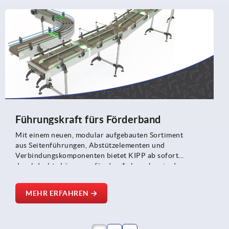
Führungskraft fürs Förderband
Mit einem neuen, modular aufgebauten Sortiment
aus Seitenführungen, Abstützelementen und
Verbindungskomponenten bietet KIPP ab sofort
durchdachte Lösungen für den Anlagenbau in der
Fördertechnik. Das System ist auf maximale Flexibilität,
Stabilität und Benutzerfreundlichkeit ausgelegt – ideal
MEHR ERFAHREN
für Einsatzbereiche wie die Lebensmittel- und
Verpackungsindustrie, den Sondermaschinenbau oder
die Automatisierungstechnik.