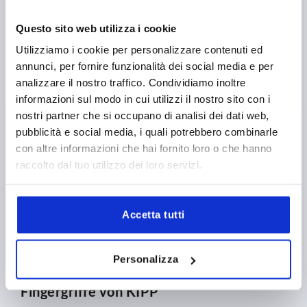
Klemmhebel von KIPP
Questo sito web utilizza i cookie
Das HEINRICH KIPP WERK gilt seit Jahrzehnten als
Utilizziamo i cookie per personalizzare contenuti ed
führender Hersteller von Klemmhebeln. Aus diesem
annunci, per fornire funzionalità dei social media e per
Grund sind sie auch unter dem Namen KIPP-Hebel
bekannt.
analizzare il nostro traffico. Condividiamo inoltre
informazioni sul modo in cui utilizzi il nostro sito con i
nostri partner che si occupano di analisi dei dati web,
MEHR ERFAHREN
pubblicità e social media, i quali potrebbero combinarle
con altre informazioni che hai fornito loro o che hanno
raccolto dal tuo utilizzo dei loro servizi.
Accetta tutti
Personalizza
Fingergriffe von KIPP