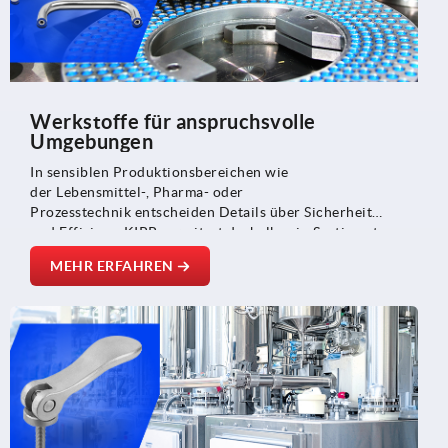
Werkstoffe für anspruchsvolle
Umgebungen
In sensiblen Produktionsbereichen wie
der Lebensmittel-, Pharma- oder
Prozesstechnik entscheiden Details über Sicherheit
und Effizienz. KIPP erweitert deshalb sein Sortiment
an Hygienic-DESIGN-Komponenten und bietet neue
MEHR ERFAHREN
Lösungen für konstruktiv saubere, leicht zu reinigende
Anlagen.