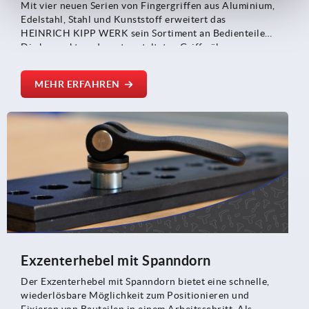
Mit vier neuen Serien von Fingergriffen aus Aluminium,
Edelstahl, Stahl und Kunststoff erweitert das
HEINRICH KIPP WERK sein Sortiment an Bedienteilen.
Die kompakten, dezent gestalteten Griffe überzeugen
durch ihre einfache Handhabung, vielseitige
Materialoptionen und minimalen Platzbedarf – ideal
MEHR ERFAHREN
für Anwendungen mit klarer Designsprache und
begrenztem Bauraum.
Exzenterhebel mit Spanndorn
Der Exzenterhebel mit Spanndorn bietet eine schnelle,
wiederlösbare Möglichkeit zum Positionieren und