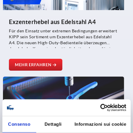
Exzenterhebel aus Edelstahl A4
Für den Einsatz unter extremen Bedingungen erweitert
KIPP sein Sortiment um Exzenterhebel aus Edelstahl
A4. Die neuen High-Duty-Bedienteile überzeugen
durch hohe Korrosionsbeständigkeit und zuverlässige
Funktionalität – selbst bei Salz, Nässe und aggressiven
Umgebungen. Typische Einsatzbereiche sind die
MEHR ERFAHREN
chemische Industrie, der Schiffbau, der Offshore-
Bereich sowie die Lebensmittel-, Pharma- und
Medizintechnik.
Consenso
Dettagli
Informazioni sui cookie