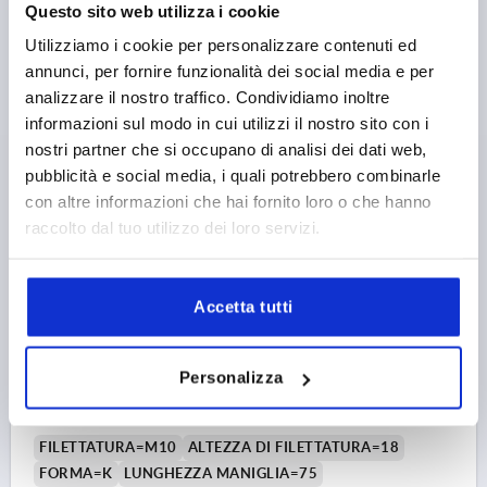
Questo sito web utilizza i cookie
Numero d’ordine:
K2266.7508
Utilizziamo i cookie per personalizzare contenuti ed
annunci, per fornire funzionalità dei social media e per
4,34 €
analizzare il nostro traffico. Condividiamo inoltre
DETTAGLI
+ IVA
più le spese di spedizione
informazioni sul modo in cui utilizzi il nostro sito con i
nostri partner che si occupano di analisi dei dati web,
NUOVO
pubblicità e social media, i quali potrebbero combinarle
K2266 IG
con altre informazioni che hai fornito loro o che hanno
raccolto dal tuo utilizzo dei loro servizi.
Accetta tutti
IMPUGNATURA A T ANTISTATICO, A=75, FILETTATURA
Personalizza
INTERNA D=M10, B=18,4, H=41, FORMA:K, RESINA
TERMOPLASTICA NERO RAL9011, COMP:ACCIAIO
FILETTATURA=M10
ALTEZZA DI FILETTATURA=18
FORMA=K
LUNGHEZZA MANIGLIA=75