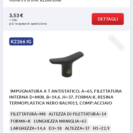
Numero d’ordine:
K2266.6506
3,53 €
DETTAGLI
+ IVA
più le spese di spedizione
NUOVO
K2266 IG
IMPUGNATURA A T ANTISTATICO, A=65, FILETTATURA
INTERNA D=M08, B=14,6, H=37, FORMA:K, RESINA
TERMOPLASTICA NERO RAL9011, COMP:ACCIAIO
FILETTATURA=M8
ALTEZZA DI FILETTATURA=14
FORMA=K
LUNGHEZZA MANIGLIA=65
LARGHEZZA=14,6
D3=18
ALTEZZA=37
H1=22,9