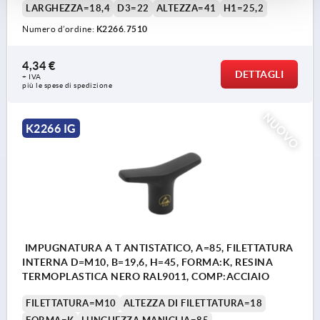
LARGHEZZA=18,4
D3=22
ALTEZZA=41
H1=25,2
Numero d’ordine:
K2266.7510
4,34 €
DETTAGLI
+ IVA
più le spese di spedizione
NUOVO
K2266 IG
IMPUGNATURA A T ANTISTATICO, A=85, FILETTATURA
INTERNA D=M10, B=19,6, H=45, FORMA:K, RESINA
TERMOPLASTICA NERO RAL9011, COMP:ACCIAIO
FILETTATURA=M10
ALTEZZA DI FILETTATURA=18