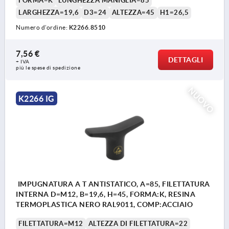
FORMA=K
LUNGHEZZA MANIGLIA=85
LARGHEZZA=19,6
D3=24
ALTEZZA=45
H1=26,5
Numero d’ordine:
K2266.8510
7,56 €
DETTAGLI
+ IVA
più le spese di spedizione
NUOVO
K2266 IG
IMPUGNATURA A T ANTISTATICO, A=85, FILETTATURA
INTERNA D=M12, B=19,6, H=45, FORMA:K, RESINA
TERMOPLASTICA NERO RAL9011, COMP:ACCIAIO
FILETTATURA=M12
ALTEZZA DI FILETTATURA=22