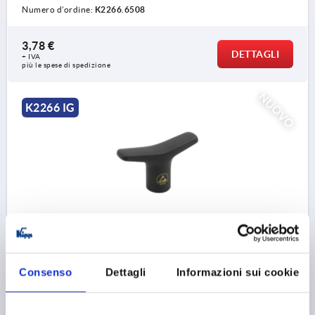
Numero d’ordine:
K2266.6508
3,78 €
DETTAGLI
+ IVA
più le spese di spedizione
NUOVO
K2266 IG
IMPUGNATURA A T ANTISTATICO, A=75, FILETTATURA
INTERNA D=M08, B=18,4, H=41, FORMA:K, RESINA
TERMOPLASTICA NERO RAL9011, COMP:ACCIAIO
Consenso
Dettagli
Informazioni sui cookie
FILETTATURA=M8
ALTEZZA DI FILETTATURA=14
FORMA=K
LUNGHEZZA MANIGLIA=75
LARGHEZZA=18,4
D3=22
ALTEZZA=41
H1=25,2