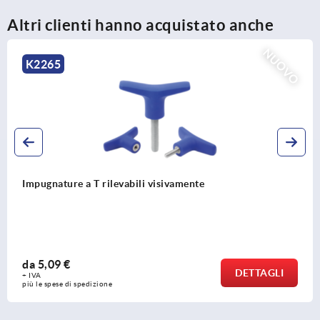
Altri clienti hanno acquistato anche
NUOVO
K2264
Impugnature a T rilevabili al metal detector
da
5,61 €
DETTAGLI
+ IVA
più le spese di spedizione